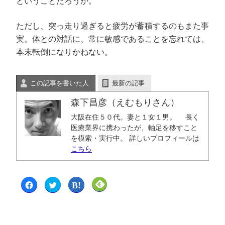
ということだろうか。
ただし、突っ走り過ぎると疲労が蓄積するのもまた事
実。体との対話に、常に敏感であることを忘れては、
本末転倒になりかねない。
この記事を書いた人
最新の記事
森下昌彦（えむもりさん）
大阪在住５０代。妻と１女１男。 長く
医療業界に携わったが、軸足を移すこと
を模索・実行中。 詳しいプロフィールは
こちら
F
ク
ク
ク
a
リ
リ
リ
c
ッ
ッ
ッ
e
ク
ク
ク
b
し
し
し
o
て
て
て
o
T
は
F