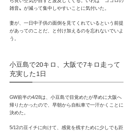
ら良い空気が自ずと波及してくる。いわば〝ココロの
だ
ン
ウ
ド
さ
ド
ィ
ウ
雑音〟が減って集中しやすいことに気付いた。
い
ウ
ン
で
(
で
ド
開
新
開
ウ
き
し
き
で
ま
妻が、一日中子供の面倒を見てくれているという前提
い
ま
開
す
ウ
す
き
)
ィ
)
ま
があってのことだ、と付け加えるのを忘れないでいよ
ン
す
ド
)
う。
ウ
で
開
き
ま
す
)
小豆島で20キロ、大阪で7キロ走って
充実した1日
GW前半の4/28は、小豆島で目覚めたが早めに大阪へ
帰りたかったので、早朝から自転車で一汗かくことに
決めた。
5/12の豆イチに向けて、感覚を残すために少しでも距