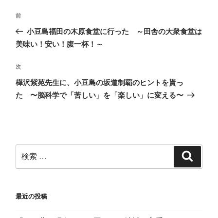
k
w
て
e
で
i
な
e
共
t
ブ
d
前
有
t
ッ
l
す
e
ク
y
る
r
マ
で
小豆島福田の木原食堂に行った ～田舎の大衆食堂は
に
で
ー
購
は
共
ク
読
美味い！安い！腹一杯！～
ク
有
で
(
リ
(
共
新
ッ
新
有
し
ク
し
(
い
次
し
い
新
ウ
て
ウ
し
ィ
く
ィ
い
ン
樺沢紫苑先生に、小豆島の坂道制覇のヒントを貰っ
だ
ン
ウ
ド
さ
ド
ィ
ウ
た 〜脳科学で「苦しい」を「楽しい」に変える〜
い
ウ
ン
で
(
で
ド
開
新
開
ウ
き
し
き
で
ま
い
ま
開
す
ウ
す
き
)
ィ
)
ま
ン
す
ド
)
ウ
で
開
き
ま
す
)
最近の投稿