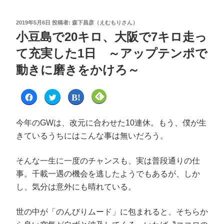
2019年5月6日
投稿者:
森下昌彦（えむもりさん）
小豆島で20キロ、大阪で7キロ走っ
て充実した1日 ～アップテンポで
動きに磨きをかけろ～
F
ク
ク
ク
a
リ
リ
リ
c
ッ
ッ
ッ
e
ク
ク
ク
b
し
し
し
今年のGWは、改元に合わせた10連休。もう、僕が生
o
て
て
て
o
T
は
F
きているうちにはこんな事は無いだろう。
k
w
て
e
で
i
な
e
共
t
ブ
d
有
t
ッ
l
そんな一生に一度のチャンスも、実は普段通りの仕
す
e
ク
y
る
r
マ
で
に
で
ー
購
事。千載一遇の機会を逃したようでもあるが、しか
は
共
ク
読
ク
有
で
(
し、気分は意外にも晴れている。
リ
(
共
新
ッ
新
有
し
ク
し
(
い
し
い
新
ウ
世の中が「のんびりムード」に包まれると、そちらか
て
ウ
し
ィ
く
ィ
い
ン