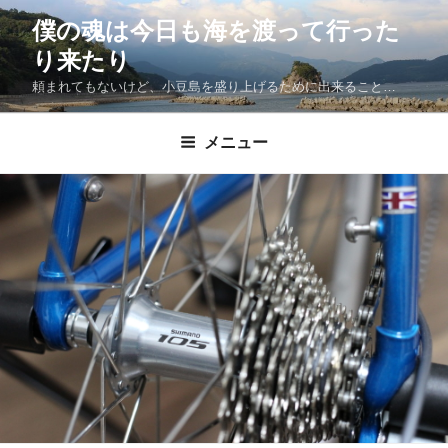
僕の魂は今日も海を渡って行った
り来たり
頼まれてもないけど、小豆島を盛り上げるために出来ること…
メニュー