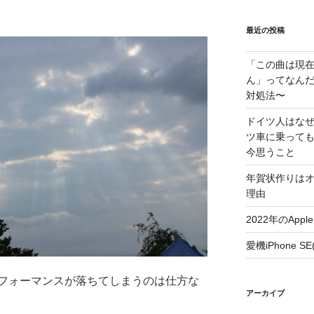
最近の投稿
「この曲は現
ん」ってなんだ
対処法〜
ドイツ人はな
ツ車に乗って
今思うこと
年賀状作りは
理由
2022年のAp
愛機iPhone 
フォーマンスが落ちてしまうのは仕方な
アーカイブ