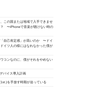
在、この国または地域で入手できませ
？ 〜iPhoneで音楽が聴けない時の
ぜ「自己肯定感」が高いのか 〜ドイ
もドイツ人の様にはなれなかった僕が
オワコンなのに、僕がそれをやめない
pleデバイス導入計画
SE(1st.)を手放す時期が迫っている