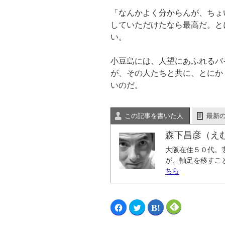
「なんかよく分からんが、ちょ
していただけたなら最高だ。と
い。
小豆島には、人望にあふれるバ
が、その人たちと共に、とにか
いのだ。
この記事を書いた人
最新
森下昌彦（え
大阪在住５０代。
が、軸足を移すこ
ちら
F
ク
ク
ク
a
リ
リ
リ
c
ッ
ッ
ッ
e
ク
ク
ク