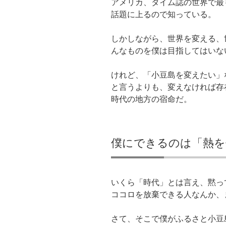
アメリカ、タイム誌の世界で最
o
て
て
て
o
T
は
F
話題に上るので知っている。
k
w
て
e
で
i
な
e
共
t
ブ
d
有
t
ッ
l
しかしながら、世界を変える、
す
e
ク
y
る
r
マ
で
んなものを僕は目指してはいな
に
で
ー
購
は
共
ク
読
ク
有
で
(
リ
(
共
新
けれど、「小豆島を変えたい」
ッ
新
有
し
ク
し
(
い
と言うよりも、変えなければ存
し
い
新
ウ
て
ウ
し
ィ
時代の地方の宿命だ。
く
ィ
い
ン
だ
ン
ウ
ド
さ
ド
ィ
ウ
い
ウ
ン
で
(
で
ド
開
新
開
ウ
き
し
き
で
ま
僕にできるのは「熱を
い
ま
開
す
ウ
す
き
)
ィ
)
ま
ン
す
ド
)
ウ
で
いくら「時代」とは言え、黙っ
開
き
ココロを放棄できる人なんか、
ま
す
)
さて、そこで僕がふるさと小豆