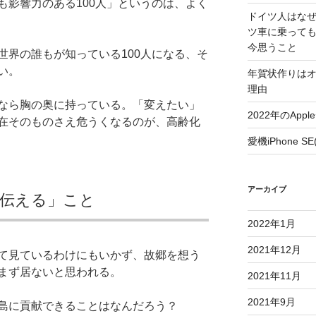
も影響力のある100人」というのは、よく
ドイツ人はな
ツ車に乗って
今思うこと
世界の誰もが知っている100人になる、そ
い。
年賀状作りは
理由
なら胸の奥に持っている。「変えたい」
2022年のAp
在そのものさえ危うくなるのが、高齢化
愛機iPhone 
アーカイブ
伝える」こと
2022年1月
2021年12月
て見ているわけにもいかず、故郷を想う
まず居ないと思われる。
2021年11月
2021年9月
島に貢献できることはなんだろう？