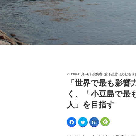
2019年11月24日
投稿者:
森下昌彦（えむもり
「世界で最も影響力
く、「小豆島で最も
人」を目指す
F
ク
ク
ク
a
リ
リ
リ
c
ッ
ッ
ッ
e
ク
ク
ク
b
し
し
し