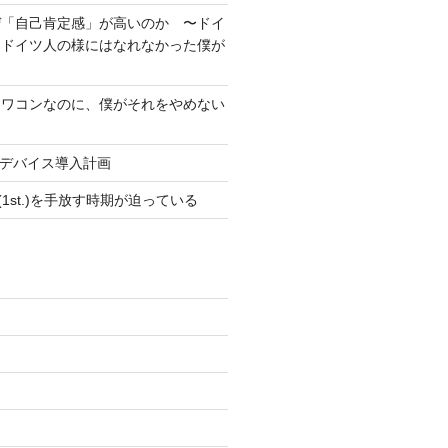
ぜ「自己肯定感」が高いのか 〜ドイ
もドイツ人の様にはなれなかった僕が
オワコンなのに、僕がそれをやめない
pleデバイス導入計画
SE(1st.)を手放す時期が迫っている