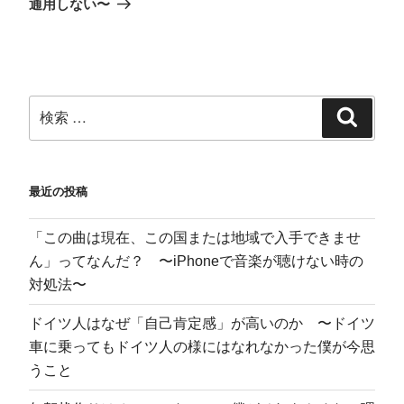
さ
ド
ィ
ウ
通用しない〜
い
ウ
ン
で
(
で
ド
開
新
開
ウ
き
し
き
で
ま
い
ま
開
す
ウ
す
き
)
ィ
)
ま
ン
す
ド
)
ウ
で
開
き
ま
す
)
最近の投稿
「この曲は現在、この国または地域で入手できませ
ん」ってなんだ？ 〜iPhoneで音楽が聴けない時の
対処法〜
ドイツ人はなぜ「自己肯定感」が高いのか 〜ドイツ
車に乗ってもドイツ人の様にはなれなかった僕が今思
うこと