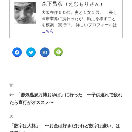
森下昌彦（えむもりさん）
大阪在住５０代。妻と１女１男。 長く
医療業界に携わったが、軸足を移すこと
を模索・実行中。 詳しいプロフィールは
こちら
F
ク
ク
ク
a
リ
リ
リ
c
ッ
ッ
ッ
e
ク
ク
ク
b
し
し
し
o
て
て
て
o
T
は
F
k
w
て
e
で
i
な
e
共
t
ブ
d
前
有
t
ッ
l
す
e
ク
y
る
r
マ
で
「源気温泉万博おゆば」に行った 〜子供連れで疲れ
に
で
ー
購
は
共
ク
読
たら直行がオススメ〜
ク
有
で
(
リ
(
共
新
ッ
新
有
し
ク
し
(
い
次
し
い
新
ウ
て
ウ
し
ィ
く
ィ
い
ン
「数字は人格」 〜お金は好きだけれど数字は嫌い、は
だ
ン
ウ
ド