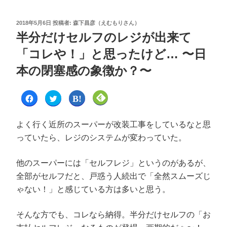
2018年5月6日
投稿者:
森下昌彦（えむもりさん）
半分だけセルフのレジが出来て
「コレや！」と思ったけど… 〜日
本の閉塞感の象徴か？〜
F
ク
ク
ク
a
リ
リ
リ
c
ッ
ッ
ッ
e
ク
ク
ク
b
し
し
し
よく行く近所のスーパーが改装工事をしているなと思
o
て
て
て
o
T
は
F
っていたら、レジのシステムが変わっていた。
k
w
て
e
で
i
な
e
共
t
ブ
d
有
t
ッ
l
他のスーパーには「セルフレジ」というのがあるが、
す
e
ク
y
る
r
マ
で
に
で
ー
購
全部がセルフだと、戸惑う人続出で「全然スムーズじ
は
共
ク
読
ク
有
で
(
ゃない！」と感じている方は多いと思う。
リ
(
共
新
ッ
新
有
し
ク
し
(
い
し
い
新
ウ
そんな方でも、コレなら納得。半分だけセルフの「お
て
ウ
し
ィ
く
ィ
い
ン