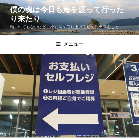
僕の魂は今日も海を渡って行った
り来たり
頼まれてもないけど、小豆島を盛り上げるために出来ること…
メニュー