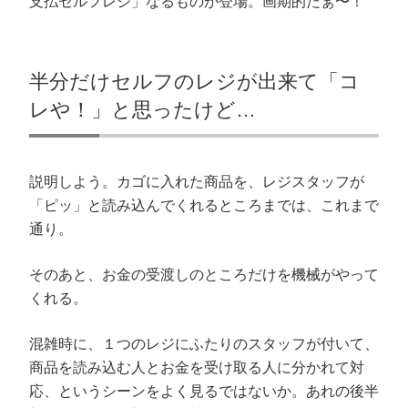
支払セルフレジ」なるものが登場。画期的だぁ〜！
だ
ン
ウ
ド
さ
ド
ィ
ウ
い
ウ
ン
で
(
で
ド
開
新
開
ウ
き
し
き
で
ま
い
ま
開
す
半分だけセルフのレジが出来て「コ
ウ
す
き
)
ィ
)
ま
ン
す
レや！」と思ったけど…
ド
)
ウ
で
開
き
ま
す
説明しよう。カゴに入れた商品を、レジスタッフが
)
「ピッ」と読み込んでくれるところまでは、これまで
通り。
そのあと、お金の受渡しのところだけを機械がやって
くれる。
混雑時に、１つのレジにふたりのスタッフが付いて、
商品を読み込む人とお金を受け取る人に分かれて対
応、というシーンをよく見るではないか。あれの後半