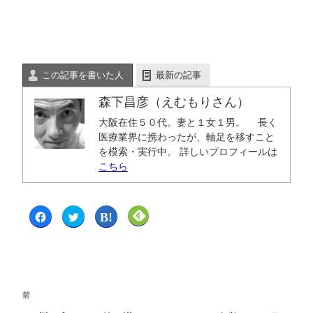
この記事を書いた人
最新の記事
森下昌彦（えむもりさん）
大阪在住５０代。妻と１女１男。 長く
医療業界に携わったが、軸足を移すこと
を模索・実行中。 詳しいプロフィールは
こちら
F
ク
ク
ク
a
リ
リ
リ
c
ッ
ッ
ッ
e
ク
ク
ク
b
し
し
し
o
て
て
て
o
T
は
F
k
w
て
e
で
i
な
e
共
t
ブ
d
前
有
t
ッ
l
す
e
ク
y