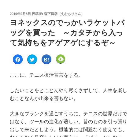
2019年9月8日
投稿者:
森下昌彦（えむもりさん）
ヨネックスのでっかいラケットバ
ッグを買った ～カタチから入っ
て気持ちをアゲアゲにするぞ～
F
ク
ク
ク
a
リ
リ
リ
c
ッ
ッ
ッ
e
ク
ク
ク
b
し
し
し
ここに、テニス復活宣言をする。
o
て
て
て
o
T
は
F
k
w
て
e
で
i
な
e
したいことをとことんやり尽くさずして、人生を楽し
共
t
ブ
d
有
t
ッ
l
むことなんか出来る筈もない。
す
e
ク
y
る
r
マ
で
に
で
ー
購
は
共
ク
読
ク
有
で
(
大きなブランクを過ごすうちに、テニスの世界だけで
リ
(
共
新
ッ
新
有
し
はなく、ツールの進化が著しい。昔のものを引っ張り
ク
し
(
い
し
い
新
ウ
出して来たとしよう。機能的には問題なく使えても、
て
ウ
し
ィ
く
ィ
い
ン