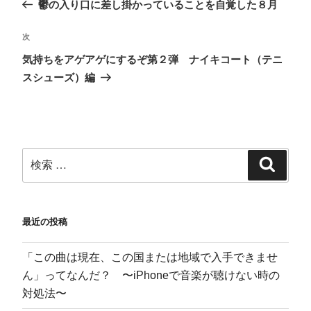
る
r
マ
で
鬱の入り口に差し掛かっていることを自覚した８月
に
で
ー
購
は
共
ク
読
ク
有
で
(
リ
(
共
新
次
ッ
新
有
し
ク
し
(
い
気持ちをアゲアゲにするぞ第２弾 ナイキコート（テニ
し
い
新
ウ
て
ウ
し
ィ
く
ィ
い
ン
スシューズ）編
だ
ン
ウ
ド
さ
ド
ィ
ウ
い
ウ
ン
で
(
で
ド
開
新
開
ウ
き
し
き
で
ま
い
ま
開
す
ウ
す
き
)
ィ
)
ま
ン
す
ド
)
ウ
で
開
き
ま
す
最近の投稿
)
「この曲は現在、この国または地域で入手できませ
ん」ってなんだ？ 〜iPhoneで音楽が聴けない時の
対処法〜