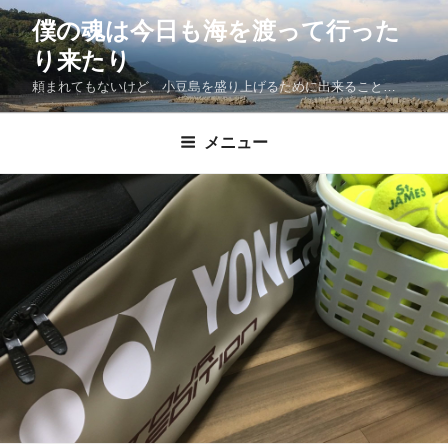
僕の魂は今日も海を渡って行った
り来たり
頼まれてもないけど、小豆島を盛り上げるために出来ること…
メニュー