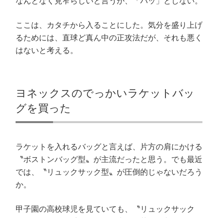
なんとなく見窄らしいと言うか、「パッ」としない。
だ
ン
ウ
ド
さ
ド
ィ
ウ
い
ウ
ン
で
(
で
ド
開
ここは、カタチから入ることにした。気分を盛り上げ
新
開
ウ
き
し
き
で
ま
るためには、直球ど真ん中の正攻法だが、それも悪く
い
ま
開
す
ウ
す
き
)
ィ
)
ま
はないと考える。
ン
す
ド
)
ウ
で
開
き
ま
ヨネックスのでっかいラケットバッ
す
)
グを買った
ラケットを入れるバッグと言えば、片方の肩にかける
〝ボストンバッグ型〟が主流だったと思う。でも最近
では、〝リュックサック型〟が圧倒的じゃないだろう
か。
甲子園の高校球児を見ていても、〝リュックサック