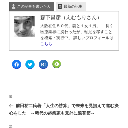
この記事を書いた人
最新の記事
森下昌彦（えむもりさん）
大阪在住５０代。妻と１女１男。 長く
医療業界に携わったが、軸足を移すこと
を模索・実行中。 詳しいプロフィールは
こちら
F
ク
ク
ク
a
リ
リ
リ
c
ッ
ッ
ッ
e
ク
ク
ク
b
し
し
し
o
て
て
て
o
T
は
F
k
w
て
e
で
i
な
e
共
t
ブ
d
前
有
t
ッ
l
す
e
ク
y
る
r
マ
で
前田祐二氏著「人生の勝算」で未来を見据えて進む決
に
で
ー
購
は
共
ク
読
心をした ～稀代の起業家も意外に浪花節～
ク
有
で
(
リ
(
共
新
ッ
新
有
し
ク
し
(
い
次