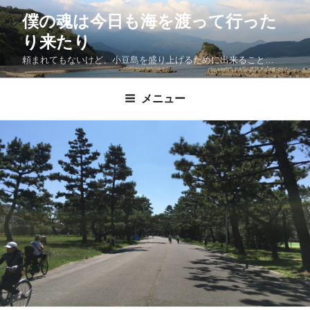
僕の魂は今日も海を渡って行った
り来たり
頼まれてもないけど、小豆島を盛り上げるために出来ること…
メニュー