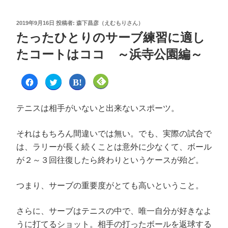
2019年9月16日
投稿者:
森下昌彦（えむもりさん）
たったひとりのサーブ練習に適し
たコートはココ ～浜寺公園編～
F
ク
ク
ク
a
リ
リ
リ
c
ッ
ッ
ッ
e
ク
ク
ク
b
し
し
し
テニスは相手がいないと出来ないスポーツ。
o
て
て
て
o
T
は
F
k
w
て
e
で
i
な
e
それはもちろん間違いでは無い。でも、実際の試合で
共
t
ブ
d
有
t
ッ
l
は、ラリーが長く続くことは意外に少なくて、ボール
す
e
ク
y
る
r
マ
で
に
で
ー
購
が２～３回往復したら終わりというケースが殆ど。
は
共
ク
読
ク
有
で
(
リ
(
共
新
ッ
新
有
し
つまり、サーブの重要度がとても高いということ。
ク
し
(
い
し
い
新
ウ
て
ウ
し
ィ
く
ィ
い
ン
さらに、サーブはテニスの中で、唯一自分が好きなよ
だ
ン
ウ
ド
さ
ド
ィ
ウ
うに打てるショット。相手の打ったボールを返球する
い
ウ
ン
で