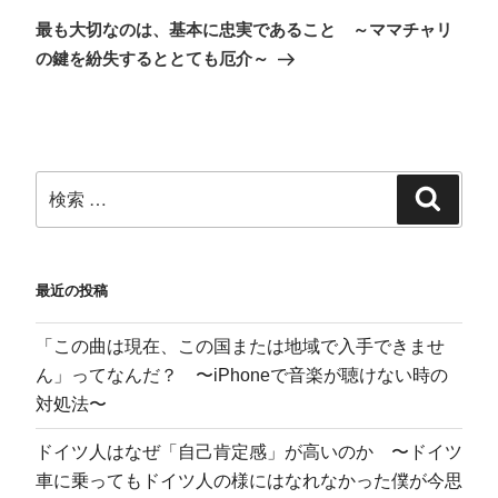
し
い
新
ウ
て
ウ
し
ィ
く
ィ
い
ン
最も大切なのは、基本に忠実であること ～ママチャリ
だ
ン
ウ
ド
さ
ド
ィ
ウ
の鍵を紛失するととても厄介～
い
ウ
ン
で
(
で
ド
開
新
開
ウ
き
し
き
で
ま
い
ま
開
す
ウ
す
き
)
ィ
)
ま
ン
す
ド
)
ウ
で
開
き
ま
す
)
最近の投稿
「この曲は現在、この国または地域で入手できませ
ん」ってなんだ？ 〜iPhoneで音楽が聴けない時の
対処法〜
ドイツ人はなぜ「自己肯定感」が高いのか 〜ドイツ
車に乗ってもドイツ人の様にはなれなかった僕が今思