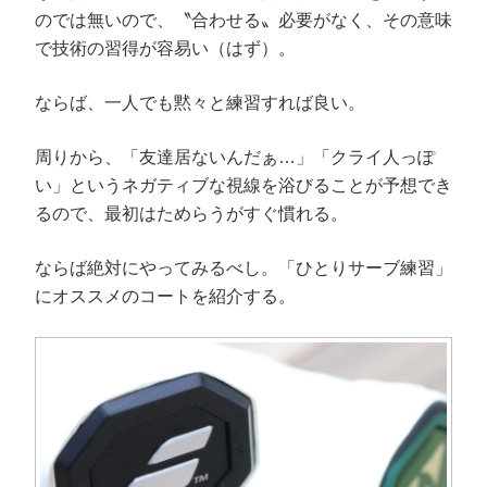
(
で
ド
開
のでは無いので、〝合わせる〟必要がなく、その意味
新
開
ウ
き
し
き
で
ま
で技術の習得が容易い（はず）。
い
ま
開
す
ウ
す
き
)
ィ
)
ま
ン
す
ド
)
ならば、一人でも黙々と練習すれば良い。
ウ
で
開
き
周りから、「友達居ないんだぁ…」「クライ人っぽ
ま
す
い」というネガティブな視線を浴びることが予想でき
)
るので、最初はためらうがすぐ慣れる。
ならば絶対にやってみるべし。「ひとりサーブ練習」
にオススメのコートを紹介する。