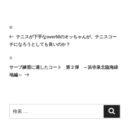
c
ッ
ッ
ッ
e
ク
ク
ク
b
し
し
し
o
て
て
て
o
T
は
F
k
w
て
e
で
i
な
e
共
t
ブ
d
前
有
t
ッ
l
す
e
ク
y
る
r
マ
で
テニスが下手なover50のオッちゃんが、テニスコー
に
で
ー
購
は
共
ク
読
チになろうとしても良いのか？
ク
有
で
(
リ
(
共
新
ッ
新
有
し
ク
し
(
い
次
し
い
新
ウ
て
ウ
し
ィ
く
ィ
い
ン
サーブ練習に適したコート 第２弾 ～浜寺泉北臨海緑
だ
ン
ウ
ド
さ
ド
ィ
ウ
地編～
い
ウ
ン
で
(
で
ド
開
新
開
ウ
き
し
き
で
ま
い
ま
開
す
ウ
す
き
)
ィ
)
ま
ン
す
ド
)
ウ
で
開
き
ま
す
)