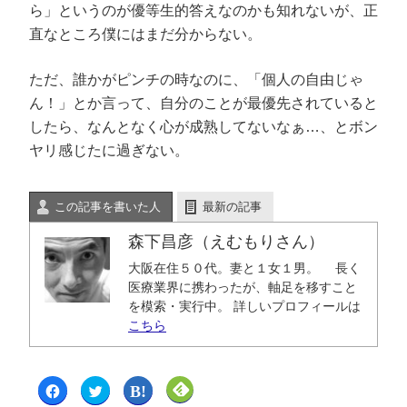
ら」というのが優等生的答えなのかも知れないが、正
直なところ僕にはまだ分からない。
ただ、誰かがピンチの時なのに、「個人の自由じゃ
ん！」とか言って、自分のことが最優先されていると
したら、なんとなく心が成熟してないなぁ…、とボン
ヤリ感じたに過ぎない。
この記事を書いた人
最新の記事
森下昌彦（えむもりさん）
大阪在住５０代。妻と１女１男。 長く
医療業界に携わったが、軸足を移すこと
を模索・実行中。 詳しいプロフィールは
こちら
F
ク
ク
ク
a
リ
リ
リ