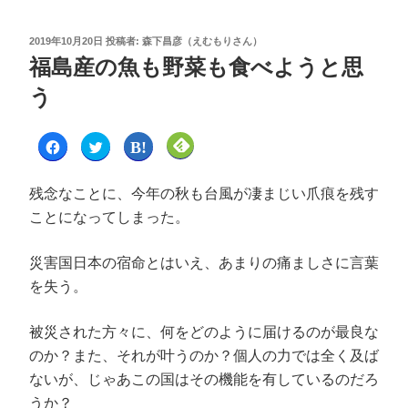
2019年10月20日
投稿者:
森下昌彦（えむもりさん）
福島産の魚も野菜も食べようと思
う
F
ク
ク
ク
a
リ
リ
リ
c
ッ
ッ
ッ
e
ク
ク
ク
b
し
し
し
残念なことに、今年の秋も台風が凄まじい爪痕を残す
o
て
て
て
o
T
は
F
ことになってしまった。
k
w
て
e
で
i
な
e
共
t
ブ
d
有
t
ッ
l
災害国日本の宿命とはいえ、あまりの痛ましさに言葉
す
e
ク
y
る
r
マ
で
に
で
ー
購
を失う。
は
共
ク
読
ク
有
で
(
リ
(
共
新
ッ
新
有
し
被災された方々に、何をどのように届けるのが最良な
ク
し
(
い
し
い
新
ウ
のか？また、それが叶うのか？個人の力では全く及ば
て
ウ
し
ィ
く
ィ
い
ン
ないが、じゃあこの国はその機能を有しているのだろ
だ
ン
ウ
ド
さ
ド
ィ
ウ
うか？
い
ウ
ン
で