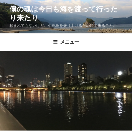
僕の魂は今日も海を渡って行った
り来たり
頼まれてもないけど、小豆島を盛り上げるために出来ること…
メニュー