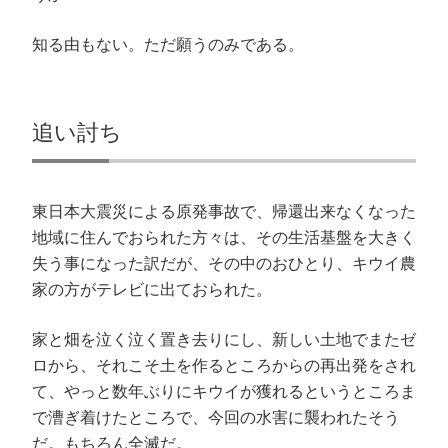
(
で
ド
開
新
開
ウ
き
し
き
で
ま
知る由もない。ただ願うのみである。
い
ま
開
す
ウ
す
き
)
ィ
)
ま
ン
す
ド
)
ウ
で
追い討ち
開
き
ま
す
)
東日本大震災による原発事故で、帰還出来なくなった
地域に住んでおられた方々は、その生活基盤を大きく
失う事になった訳だが、その中のおひとり、キウイ農
家の方がテレビに出ておられた。
家と畑を泣く泣く置き去りにし、新しい土地でまたゼ
ロから、それこそ土を作るところからの再出発をされ
て、やっと数年ぶりにキウイが獲れるというところま
で漕ぎ着けたところで、今回の水害に襲われたそう
だ。もちろん全滅だ。