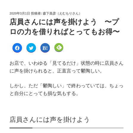
2020年3月1日
投稿者:
森下昌彦（えむもりさん）
店員さんには声を掛けよう 〜プ
ロの力を借りればとってもお得〜
F
ク
ク
ク
a
リ
リ
リ
c
ッ
ッ
ッ
e
ク
ク
ク
b
し
し
し
お店で、いわゆる「見てるだけ」状態の時に店員さん
o
て
て
て
o
T
は
F
に声を掛けられると、正直言って鬱陶しい。
k
w
て
e
で
i
な
e
共
t
ブ
d
有
t
ッ
l
しかし、ただ「鬱陶しい」で終わっていては、ちょっ
す
e
ク
y
る
r
マ
で
に
で
ー
購
と自分にとっても損な気もする。
は
共
ク
読
ク
有
で
(
リ
(
共
新
ッ
新
有
し
ク
し
(
い
し
い
新
ウ
て
ウ
し
ィ
店員さんには声を掛けよう
く
ィ
い
ン
だ
ン
ウ
ド
さ
ド
ィ
ウ
い
ウ
ン
で