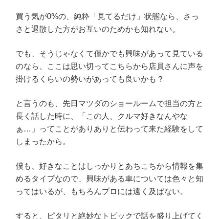
(
で
ド
開
新
開
ウ
き
し
き
で
ま
買う気が0%の、純粋「見てるだけ」状態なら、さっ
い
ま
開
す
ウ
す
き
)
さと退散した方がお互いのためかも知れない。
ィ
)
ま
ン
す
ド
)
ウ
でも、そうじゃなくて僅かでも興味があって見ている
で
開
のなら、ここは思い切ってこちらから店員さんに声を
き
ま
掛けるくらいの勢いがあっても良いかも？
す
)
と言うのも、先日マツダのショールームで担当の方と
長く話した時に、「この人、クルマ好きなんやな
ぁ…」ってことがありありと伝わって来た経験をして
しまったから。
僕も、好きなことはしっかりとあちこちから情報を集
めるタイプなので、興味がある車については色々と知
ってはいるが、もちろんプロには遠く及ばない。
すると、ピタリと絶妙なトピックで話を盛り上げてく