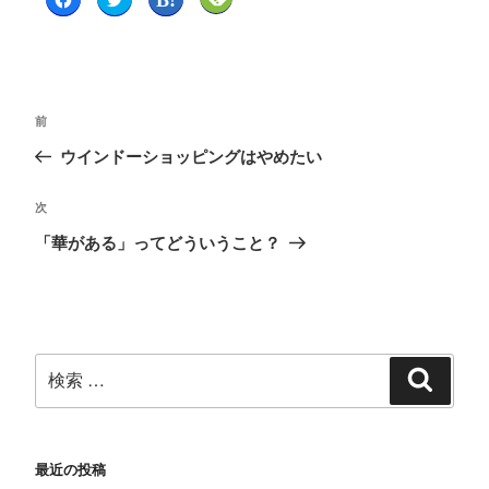
a
リ
リ
リ
c
ッ
ッ
ッ
e
ク
ク
ク
b
し
し
し
o
て
て
て
o
T
は
F
k
w
て
e
で
i
な
e
共
t
ブ
d
前
有
t
ッ
l
す
e
ク
y
る
r
マ
で
ウインドーショッピングはやめたい
に
で
ー
購
は
共
ク
読
ク
有
で
(
リ
(
共
新
次
ッ
新
有
し
ク
し
(
い
「華がある」ってどういうこと？
し
い
新
ウ
て
ウ
し
ィ
く
ィ
い
ン
だ
ン
ウ
ド
さ
ド
ィ
ウ
い
ウ
ン
で
(
で
ド
開
新
開
ウ
き
し
き
で
ま
い
ま
開
す
ウ
す
き
)
ィ
)
ま
ン
す
ド
)
ウ
で
開
き
最近の投稿
ま