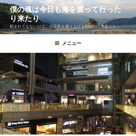
僕の魂は今日も海を渡って行った
り来たり
頼まれてもないけど、小豆島を盛り上げるために出来ること…
メニュー