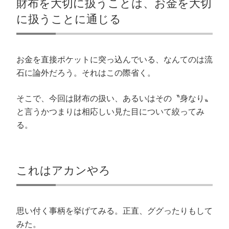
財布を大切に扱うことは、お金を大切
(
で
ド
開
新
開
ウ
き
し
き
で
ま
に扱うことに通じる
い
ま
開
す
ウ
す
き
)
ィ
)
ま
ン
す
ド
)
ウ
お金を直接ポケットに突っ込んでいる、なんてのは流
で
開
き
石に論外だろう。それはこの際省く。
ま
す
)
そこで、今回は財布の扱い、あるいはその〝身なり〟
と言うかつまりは相応しい見た目について絞ってみ
る。
これはアカンやろ
思い付く事柄を挙げてみる。正直、ググったりもして
みた。