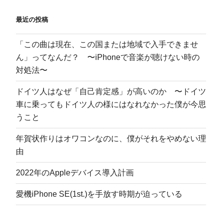
き
ま
す
最近の投稿
)
「この曲は現在、この国または地域で入手できませ
ん」ってなんだ？ 〜iPhoneで音楽が聴けない時の
対処法〜
ドイツ人はなぜ「自己肯定感」が高いのか 〜ドイツ
車に乗ってもドイツ人の様にはなれなかった僕が今思
うこと
年賀状作りはオワコンなのに、僕がそれをやめない理
由
2022年のAppleデバイス導入計画
愛機iPhone SE(1st.)を手放す時期が迫っている