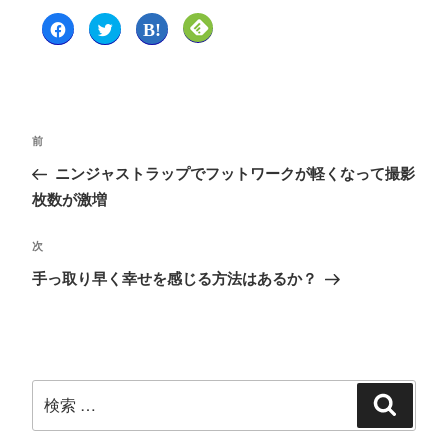
F
ク
ク
ク
a
リ
リ
リ
c
ッ
ッ
ッ
e
ク
ク
ク
b
し
し
し
o
て
て
て
o
T
は
F
k
w
て
e
で
i
な
e
共
t
ブ
d
前
有
t
ッ
l
す
e
ク
y
る
r
マ
で
ニンジャストラップでフットワークが軽くなって撮影
に
で
ー
購
は
共
ク
読
枚数が激増
ク
有
で
(
リ
(
共
新
ッ
新
有
し
ク
し
(
い
次
し
い
新
ウ
て
ウ
し
ィ
く
ィ
い
ン
手っ取り早く幸せを感じる方法はあるか？
だ
ン
ウ
ド
さ
ド
ィ
ウ
い
ウ
ン
で
(
で
ド
開
新
開
ウ
き
し
き
で
ま
い
ま
開
す
ウ
す
き
)
ィ
)
ま
ン
す
ド
)
ウ
で
開