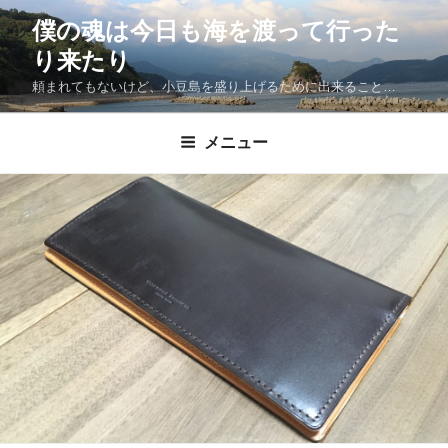
僕の魂は今日も海を渡って行った
り来たり
頼まれてもないけど、小豆島を盛り上げるために出来ること…
メニュー