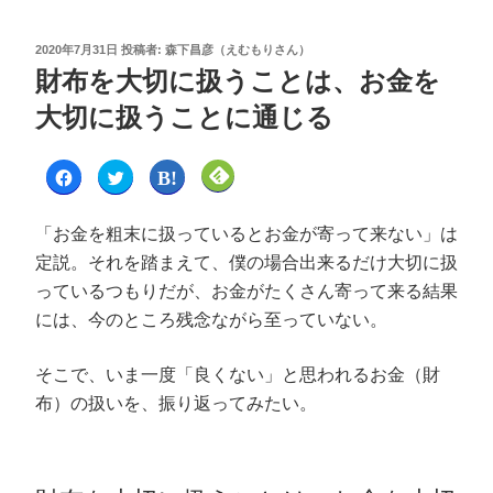
2020年7月31日
投稿者:
森下昌彦（えむもりさん）
財布を大切に扱うことは、お金を
大切に扱うことに通じる
F
ク
ク
ク
a
リ
リ
リ
c
ッ
ッ
ッ
e
ク
ク
ク
b
し
し
し
「お金を粗末に扱っているとお金が寄って来ない」は
o
て
て
て
o
T
は
F
定説。それを踏まえて、僕の場合出来るだけ大切に扱
k
w
て
e
で
i
な
e
っているつもりだが、お金がたくさん寄って来る結果
共
t
ブ
d
有
t
ッ
l
す
e
ク
y
には、今のところ残念ながら至っていない。
る
r
マ
で
に
で
ー
購
は
共
ク
読
ク
有
で
(
そこで、いま一度「良くない」と思われるお金（財
リ
(
共
新
ッ
新
有
し
布）の扱いを、振り返ってみたい。
ク
し
(
い
し
い
新
ウ
て
ウ
し
ィ
く
ィ
い
ン
だ
ン
ウ
ド
さ
ド
ィ
ウ
い
ウ
ン
で