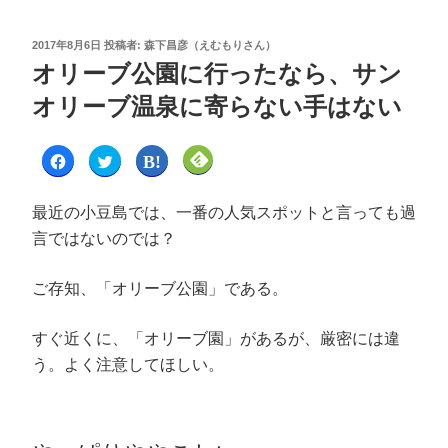
2017年8月6日
投稿者:
森下昌彦（えむもりさん）
オリーブ公園に行ったなら、サン
オリーブ温泉に寄らない手はない
F
ク
ク
ク
a
リ
リ
リ
c
ッ
ッ
ッ
e
ク
ク
ク
b
し
し
し
最近の小豆島では、一番の人気スポットと言っても過
o
て
て
て
o
T
は
F
言ではないのでは？
k
w
て
e
で
i
な
e
共
t
ブ
d
有
t
ッ
l
ご存知、「オリーブ公園」である。
す
e
ク
y
る
r
マ
で
に
で
ー
購
は
共
ク
読
ク
有
で
(
すぐ近くに、「オリーブ園」があるが、厳密には違
リ
(
共
新
ッ
新
有
し
う。よく注意してほしい。
ク
し
(
い
し
い
新
ウ
て
ウ
し
ィ
く
ィ
い
ン
だ
ン
ウ
ド
さ
ド
ィ
ウ
い
ウ
ン
で