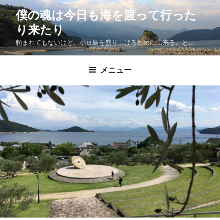
僕の魂は今日も海を渡って行った
り来たり
頼まれてもないけど、小豆島を盛り上げるために出来ること…
メニュー