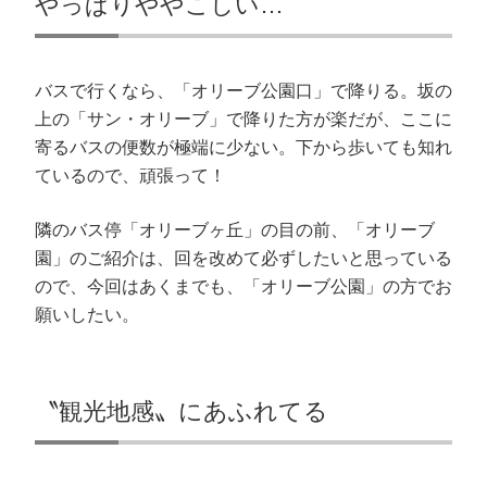
やっぱりややこしい…
(
で
ド
開
新
開
ウ
き
し
き
で
ま
い
ま
開
す
ウ
す
き
)
ィ
)
ま
ン
す
バスで行くなら、「オリーブ公園口」で降りる。坂の
ド
)
ウ
上の「サン・オリーブ」で降りた方が楽だが、ここに
で
開
寄るバスの便数が極端に少ない。下から歩いても知れ
き
ま
ているので、頑張って！
す
)
隣のバス停「オリーブヶ丘」の目の前、「オリーブ
園」のご紹介は、回を改めて必ずしたいと思っている
ので、今回はあくまでも、「オリーブ公園」の方でお
願いしたい。
〝観光地感〟にあふれてる