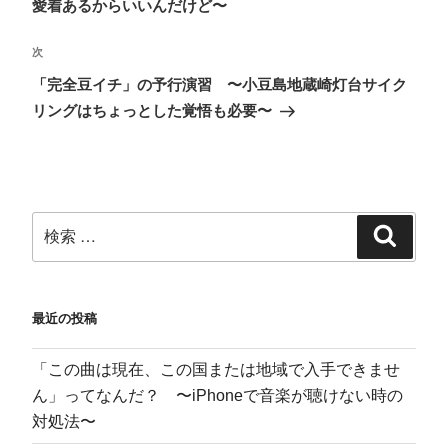
愛着あるからいいんだけど〜
ク
有
で
(
リ
(
共
新
ッ
新
有
し
ク
し
(
い
次
し
い
新
ウ
て
ウ
し
ィ
く
ィ
い
ン
「完全豆イチ」の予行演習 〜小豆島地蔵崎灯台サイク
だ
ン
ウ
ド
さ
ド
ィ
ウ
リングはちょっとした覚悟も必要〜
い
ウ
ン
で
(
で
ド
開
新
開
ウ
き
し
き
で
ま
い
ま
開
す
ウ
す
き
)
ィ
)
ま
ン
す
ド
)
ウ
で
開
き
ま
す
)
最近の投稿
「この曲は現在、この国または地域で入手できませ
ん」ってなんだ？ 〜iPhoneで音楽が聴けない時の
対処法〜