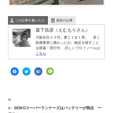
この記事を書いた人
最新の記事
森下昌彦（えむもりさん）
大阪在住５０代。妻と１女１男。 長く
医療業界に携わったが、軸足を移すこと
を模索・実行中。 詳しいプロフィールは
こちら
F
ク
ク
ク
a
リ
リ
リ
c
ッ
ッ
ッ
e
ク
ク
ク
b
し
し
し
o
て
て
て
o
T
は
F
k
w
て
e
で
i
な
e
共
t
ブ
d
前
有
t
ッ
l
す
e
ク
y
る
r
マ
で
SEIKOスーパーランナーズはバッテリーが弱点 〜
に
で
ー
購
は
共
ク
読