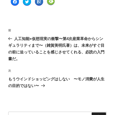
F
ク
ク
ク
a
リ
リ
リ
c
ッ
ッ
ッ
e
ク
ク
ク
b
し
し
し
o
て
て
て
o
T
は
F
k
w
て
e
で
i
な
e
共
t
ブ
d
前
有
t
ッ
l
す
e
ク
y
る
r
マ
で
人工知能×仮想現実の衝撃〜第4次産業革命からシン
に
で
ー
購
は
共
ク
読
ギュラリティまで〜（雑賀美明氏著）は、未来がすぐ目
ク
有
で
(
リ
(
共
新
の前に迫っていることを感じさせてくれる、必読の入門
ッ
新
有
し
ク
し
(
い
書だ。
し
い
新
ウ
て
ウ
し
ィ
く
ィ
い
ン
だ
ン
ウ
ド
次
さ
ド
ィ
ウ
い
ウ
ン
で
(
で
ド
開
もうウインドショッピングはしない 〜モノ消費が人生
新
開
ウ
き
し
き
で
ま
の目的ではない〜
い
ま
開
す
ウ
す
き
)
ィ
)
ま
ン
す
ド
)
ウ
で
開
き
ま