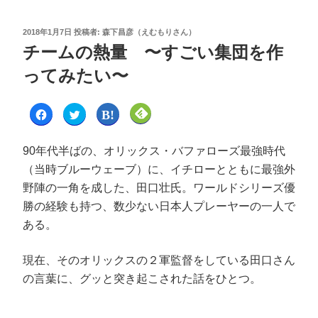
2018年1月7日
投稿者:
森下昌彦（えむもりさん）
チームの熱量 〜すごい集団を作
ってみたい〜
F
ク
ク
ク
a
リ
リ
リ
c
ッ
ッ
ッ
e
ク
ク
ク
b
し
し
し
90年代半ばの、オリックス・バファローズ最強時代
o
て
て
て
o
T
は
F
（当時ブルーウェーブ）に、イチローとともに最強外
k
w
て
e
で
i
な
e
野陣の一角を成した、田口壮氏。ワールドシリーズ優
共
t
ブ
d
有
t
ッ
l
す
e
ク
y
勝の経験も持つ、数少ない日本人プレーヤーの一人で
る
r
マ
で
に
で
ー
購
ある。
は
共
ク
読
ク
有
で
(
リ
(
共
新
ッ
新
有
し
現在、そのオリックスの２軍監督をしている田口さん
ク
し
(
い
し
い
新
ウ
の言葉に、グッと突き起こされた話をひとつ。
て
ウ
し
ィ
く
ィ
い
ン
だ
ン
ウ
ド
さ
ド
ィ
ウ
い
ウ
ン
で