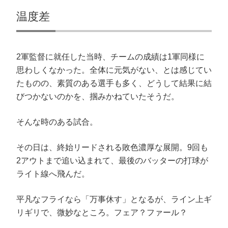
(
で
ド
開
新
開
ウ
き
温度差
し
き
で
ま
い
ま
開
す
ウ
す
き
)
ィ
)
ま
ン
す
ド
)
ウ
2軍監督に就任した当時、チームの成績は1軍同様に
で
開
思わしくなかった。全体に元気がない、とは感じてい
き
ま
たものの、素質のある選手も多く、どうして結果に結
す
)
びつかないのかを、掴みかねていたそうだ。
そんな時のある試合。
その日は、終始リードされる敗色濃厚な展開。9回も
2アウトまで追い込まれて、最後のバッターの打球が
ライト線へ飛んだ。
平凡なフライなら「万事休す」となるが、ライン上ギ
リギリで、微妙なところ。フェア？ファール？