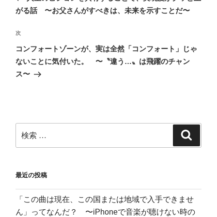
に
で
ー
購
は
共
ク
読
がる話 〜お父さんがすべきは、未来を示すことだ〜
ク
有
で
(
リ
(
共
新
ッ
新
有
し
ク
し
(
い
次
し
い
新
ウ
て
ウ
し
ィ
く
ィ
い
ン
コンフォートゾーンが、実は全然「コンフォート」じゃ
だ
ン
ウ
ド
さ
ド
ィ
ウ
ないことに気付いた。 〜〝違う…〟は飛躍のチャン
い
ウ
ン
で
(
で
ド
開
ス〜
新
開
ウ
き
し
き
で
ま
い
ま
開
す
ウ
す
き
)
ィ
)
ま
ン
す
ド
)
ウ
で
開
き
ま
す
)
最近の投稿
「この曲は現在、この国または地域で入手できませ
ん」ってなんだ？ 〜iPhoneで音楽が聴けない時の