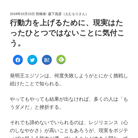
2018年10月15日
投稿者:
森下昌彦（えむもりさん）
行動力を上げるために、現実はた
ったひとつではないことに気付こ
う。
F
ク
ク
ク
a
リ
リ
リ
c
ッ
ッ
ッ
e
ク
ク
ク
b
し
し
し
発明王エジソンは、何度失敗しようがとにかく挑戦し
o
て
て
て
o
T
は
F
続けたことで知られる。
k
w
て
e
で
i
な
e
共
t
ブ
d
有
t
ッ
l
やってもやっても結果が出なければ、多くの人は「も
す
e
ク
y
る
r
マ
で
に
で
ー
購
うダメだ」と挫折する。
は
共
ク
読
ク
有
で
(
リ
(
共
新
ッ
新
有
し
それでも諦めないでいられるのは、レジリエンス（心
ク
し
(
い
し
い
新
ウ
のしなやかさ）が高いこともあろうが、現実をポジテ
て
ウ
し
ィ
く
ィ
い
ン