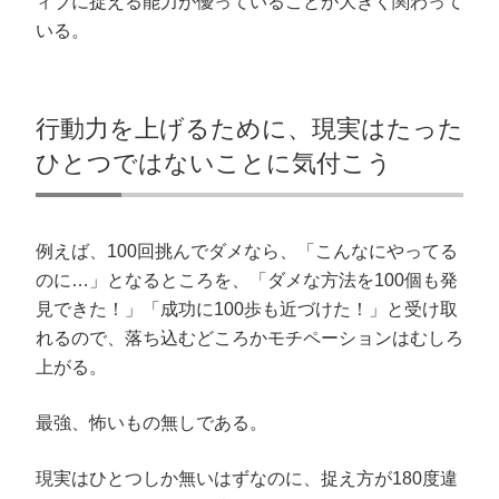
ィブに捉える能力が優っていることが大きく関わって
だ
ン
ウ
ド
さ
ド
ィ
ウ
いる。
い
ウ
ン
で
(
で
ド
開
新
開
ウ
き
し
き
で
ま
い
ま
開
す
ウ
す
き
)
ィ
)
ま
行動力を上げるために、現実はたった
ン
す
ド
)
ウ
ひとつではないことに気付こう
で
開
き
ま
す
)
例えば、100回挑んでダメなら、「こんなにやってる
のに…」となるところを、「ダメな方法を100個も発
見できた！」「成功に100歩も近づけた！」と受け取
れるので、落ち込むどころかモチペーションはむしろ
上がる。
最強、怖いもの無しである。
現実はひとつしか無いはずなのに、捉え方が180度違