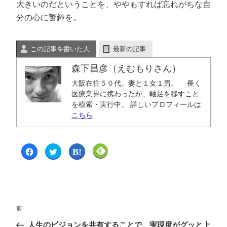
大きいのだということを、ややもすれば忘れがちな自
分の心に警鐘を。
この記事を書いた人
最新の記事
森下昌彦（えむもりさん）
大阪在住５０代。妻と１女１男。 長く
医療業界に携わったが、軸足を移すこと
を模索・実行中。 詳しいプロフィールは
こちら
F
ク
ク
ク
a
リ
リ
リ
c
ッ
ッ
ッ
e
ク
ク
ク
b
し
し
し
o
て
て
て
o
T
は
F
k
w
て
e
で
i
な
e
共
t
ブ
d
前
有
t
ッ
l
す
e
ク
y
る
r
マ
で
人生のビジョンを共有することで、実現度がグッと上