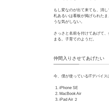
で
i
な
e
共
t
ブ
d
有
t
ッ
l
もし変なのが出て来ても、消し
す
e
ク
y
る
r
マ
で
札あるいは看板が掲げられたま
に
で
ー
購
は
共
ク
読
うな気がしない。
ク
有
で
(
リ
(
共
新
ッ
新
有
し
ク
し
(
い
さっさと名前を付けてあげて、
し
い
新
ウ
て
ウ
し
ィ
まる。子育てのようだ。
く
ィ
い
ン
だ
ン
ウ
ド
さ
ド
ィ
ウ
い
ウ
ン
で
(
で
ド
開
新
開
ウ
き
仲間入りさせてあげたい
し
き
で
ま
い
ま
開
す
ウ
す
き
)
ィ
)
ま
ン
す
ド
)
ウ
今、僕が使っているITデバイス
で
開
き
ま
iPhone SE
す
)
MacBook Air
iPad Air ２