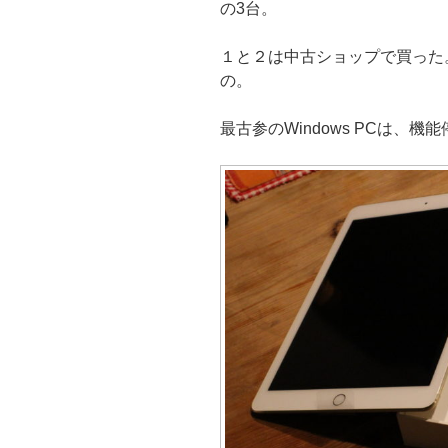
の3台。
１と２は中古ショップで買った。３
の。
最古参のWindows PCは、