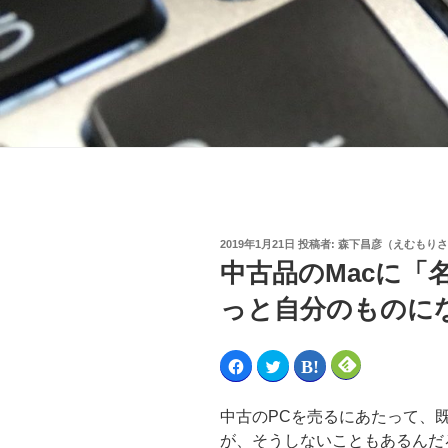
2019年1月21日
投稿者:
森下昌彦（えむもりさ
中古品のMacに「
っと自分のものに
F
ク
ク
ク
a
リ
リ
リ
c
ッ
ッ
ッ
e
ク
ク
ク
b
し
し
し
中古のPCを売るにあたって、
o
て
て
て
o
T
は
F
が、そうしないこともあるんだ
k
w
て
e