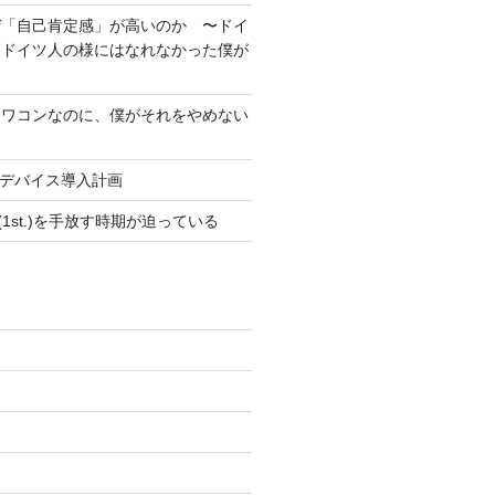
ぜ「自己肯定感」が高いのか 〜ドイ
もドイツ人の様にはなれなかった僕が
オワコンなのに、僕がそれをやめない
pleデバイス導入計画
SE(1st.)を手放す時期が迫っている